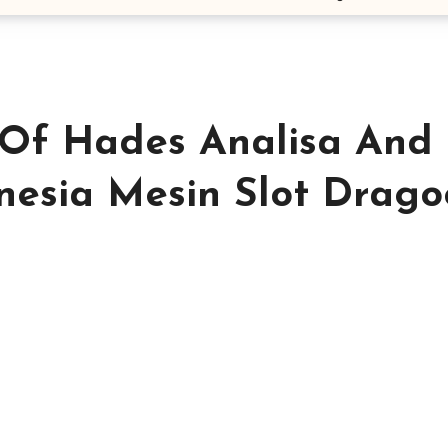
 Of Hades Analisa And
nesia Mesin Slot Drag