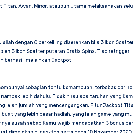
t Titan, Awan, Minor, ataupun Utama melaksanakan sel
lah dengan 8 berkeliling diserahkan bila 3 Ikon Scatter,
leh 3 Ikon Scatter putaran Gratis Spins. Tiap retrigger
 berhasil, melainkan Jackpot.
empunyai sebagian tentu kemampuan, terbebas dari rea
ah nampak lebih dahulu. Tidak hirau apa taruhan yang Ka
yang ialah jumlah yang mencengangkan. Fitur Jackpot Ti
an buat yang lebih besar hadiah, yang ialah game yang mu
atannya susah sebab Kamu wajib mendapatkan 3 bonus be
buat dimainkan di desktop serta pada 10 November 2020