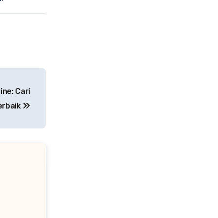
ne: Cari
erbaik