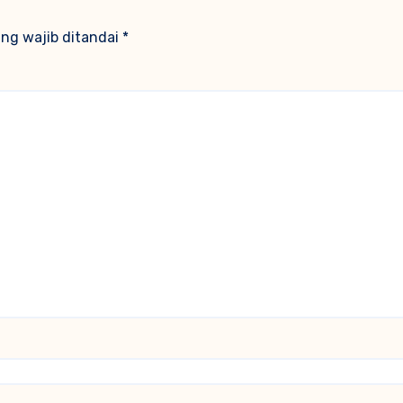
ng wajib ditandai
*