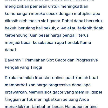
mengizinkan pemeran untuk meningkatkan
kemenangan mereka cocok dengan multiplier apa
dikasih oleh mesin slot gacor. Dobel dapat berkeluk
bekuk, berulang kali bekuk, oli4d atau terlebih tidak
terbendung. Kian besar harga pengali, terus
menjadi besar kesuksesan apa hendak Kamu
dapat.
Bayaran 1: Pemilahan Slot Gacor dan Progressive
Pengali yang Tinggi
Dikala memilah fitur slot online, pastikanlah buat
memperhatikan harga progressive dobel apa
ditawarkan. Memilih slot gacor yang memiliki dobel
tinggian untuk meningkatkan peluang Anda
menaklukkan tambahan besar. Walaupun engine