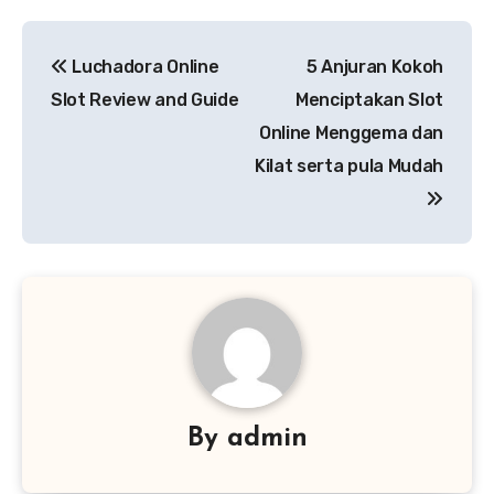
Navigasi
Luchadora Online
5 Anjuran Kokoh
pos
Slot Review and Guide
Menciptakan Slot
Online Menggema dan
Kilat serta pula Mudah
By
admin