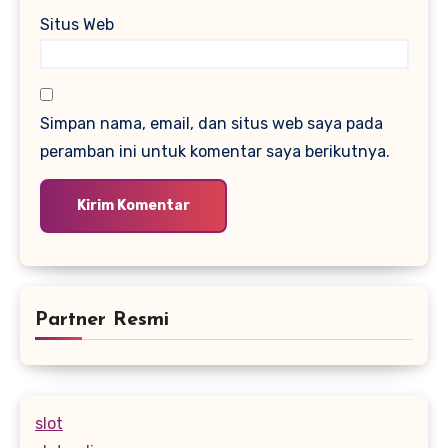
Situs Web
Simpan nama, email, dan situs web saya pada
peramban ini untuk komentar saya berikutnya.
Partner Resmi
slot