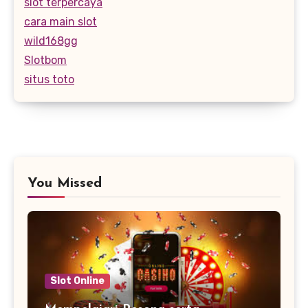
slot terpercaya
cara main slot
wild168gg
Slotbom
situs toto
You Missed
Slot Online