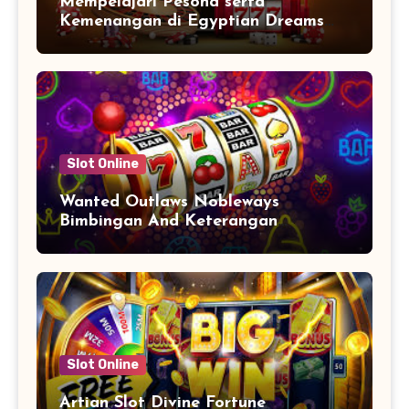
Mempelajari Pesona serta
Kemenangan di Egyptian Dreams
Deluxe Slot Gacor
Slot Online
Wanted Outlaws Nobleways
Bimbingan And Keterangan
Pertaruhan Slot Crowd Play
Slot Online
Artian Slot Divine Fortune