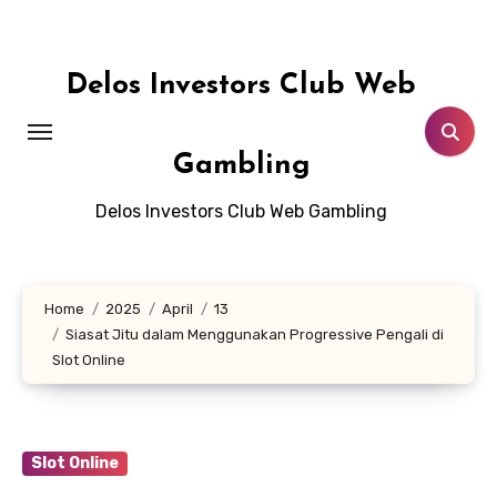
Lewati
ke
konten
Delos Investors Club Web
Gambling
Delos Investors Club Web Gambling
Home
2025
April
13
Siasat Jitu dalam Menggunakan Progressive Pengali di
Slot Online
Slot Online