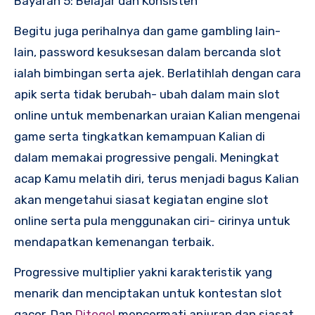
Bayaran 5: Belajar dan Konsisten
Begitu juga perihalnya dan game gambling lain-
lain, password kesuksesan dalam bercanda slot
ialah bimbingan serta ajek. Berlatihlah dengan cara
apik serta tidak berubah- ubah dalam main slot
online untuk membenarkan uraian Kalian mengenai
game serta tingkatkan kemampuan Kalian di
dalam memakai progressive pengali. Meningkat
acap Kamu melatih diri, terus menjadi bagus Kalian
akan mengetahui siasat kegiatan engine slot
online serta pula menggunakan ciri- cirinya untuk
mendapatkan kemenangan terbaik.
Progressive multiplier yakni karakteristik yang
menarik dan menciptakan untuk kontestan slot
gacor. Dan
Ditogel
mencermati anjuran dan siasat