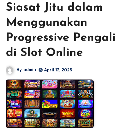
Siasat Jitu dalam
Menggunakan
Progressive Pengali
di Slot Online
By
admin
April 13, 2025