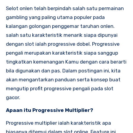
Selot onlen telah berpindah salah satu permainan
gambling yang paling utama populer pada
kalangan golongan penggemar taruhan onlen.
salah satu karakteristik menarik siapa dipunyai
dengan slot ialah progressive dobel. Progressive
pengali merupakan karakteristik siapa sanggup
tingkatkan kemenangan Kamu dengan cara berarti
bila digunakan dan pas. Dalam postingan ini, kita
akan mengantarkan panduan serta konsep buat
mengutip profit progressive pengali pada slot
gacor.
Apaan itu Progressive Multiplier?
Progressive multiplier ialah karakteristik apa
biasanya ditemui dalam slot online. Feature ini