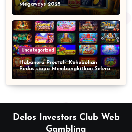
Megaways 2025
Uncategorized
Habanero Presto!– Kehebohan
Pedas siapa Membangkitkan Selera
Delos Investors Club Web
Gambling