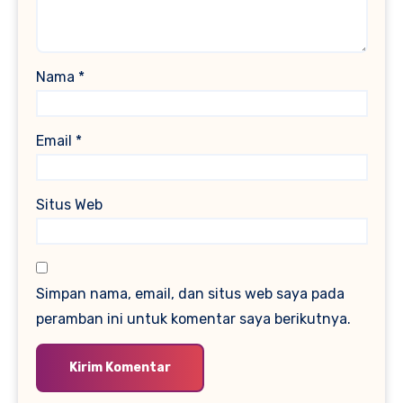
Nama
*
Email
*
Situs Web
Simpan nama, email, dan situs web saya pada
peramban ini untuk komentar saya berikutnya.