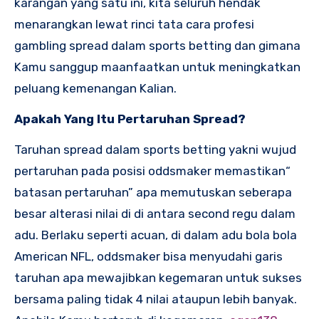
karangan yang satu ini, kita seluruh hendak
menarangkan lewat rinci tata cara profesi
gambling spread dalam sports betting dan gimana
Kamu sanggup maanfaatkan untuk meningkatkan
peluang kemenangan Kalian.
Apakah Yang Itu Pertaruhan Spread?
Taruhan spread dalam sports betting yakni wujud
pertaruhan pada posisi oddsmaker memastikan“
batasan pertaruhan” apa memutuskan seberapa
besar alterasi nilai di di antara second regu dalam
adu. Berlaku seperti acuan, di dalam adu bola bola
American NFL, oddsmaker bisa menyudahi garis
taruhan apa mewajibkan kegemaran untuk sukses
bersama paling tidak 4 nilai ataupun lebih banyak.