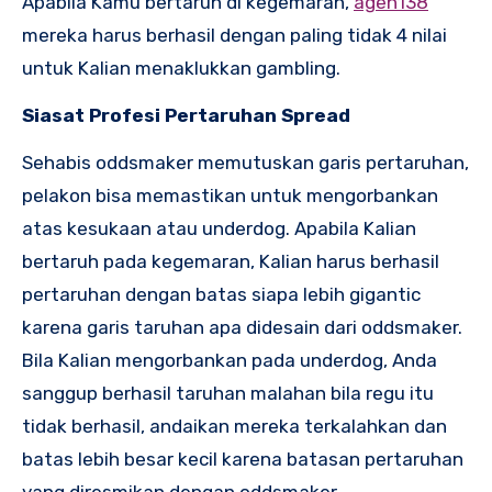
Apabila Kamu bertaruh di kegemaran,
agen138
mereka harus berhasil dengan paling tidak 4 nilai
untuk Kalian menaklukkan gambling.
Siasat Profesi Pertaruhan Spread
Sehabis oddsmaker memutuskan garis pertaruhan,
pelakon bisa memastikan untuk mengorbankan
atas kesukaan atau underdog. Apabila Kalian
bertaruh pada kegemaran, Kalian harus berhasil
pertaruhan dengan batas siapa lebih gigantic
karena garis taruhan apa didesain dari oddsmaker.
Bila Kalian mengorbankan pada underdog, Anda
sanggup berhasil taruhan malahan bila regu itu
tidak berhasil, andaikan mereka terkalahkan dan
batas lebih besar kecil karena batasan pertaruhan
yang diresmikan dengan oddsmaker.