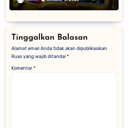
Tinggalkan Balasan
Alamat email Anda tidak akan dipublikasikan.
Ruas yang wajib ditandai
*
Komentar
*