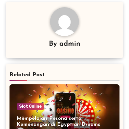
By
admin
Related Post
Slot Online
Mempelajari Pesona serta
Kemenangan di Egyptian Dreams