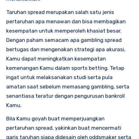
Taruhan spread merupakan salah satu jenis
pertaruhan apa menawan dan bisa membagikan
kesempatan untuk memperoleh khasiat besar.
Dengan paham semacam apa gambling spread
bertugas dan mengenakan strategi apa akurasi,
Kamu dapat meningkatkan kesempatan
kemenangan Kamu dalam sports betting. Tetap
ingat untuk melaksanakan studi serta pula
amatan saat sebelum memasang gambling, serta
senantiasa teratur dengan pengurusan bankroll
Kamu.
Bila Kamu goyah buat memperjuangkan
pertaruhan spread, yakinkan buat mencermati
garis taruhan siapa didesain oleh oddsmaker serta